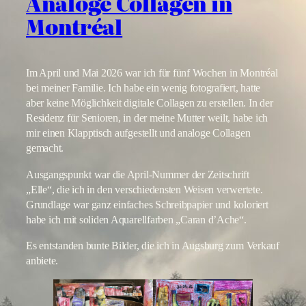
Analoge Collagen in
Montréal
Im April und Mai 2026 war ich für fünf Wochen in Montréal
bei meiner Familie. Ich habe ein wenig fotografiert, hatte
aber keine Möglichkeit digitale Collagen zu erstellen. In der
Residenz für Senioren, in der meine Mutter weilt, habe ich
mir einen Klapptisch aufgestellt und analoge Collagen
gemacht.
Ausgangspunkt war die April-Nummer der Zeitschrift
„Elle“, die ich in den verschiedensten Weisen verwertete.
Grundlage war ganz einfaches Schreibpapier und koloriert
habe ich mit soliden Aquarellfarben „Caran d’Ache“.
Es entstanden bunte Bilder, die ich in Augsburg zum Verkauf
anbiete.