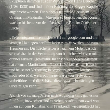
Skulpturen stammen aus der Werkstatt von Hans Daucher
(1486-1538) und sind auf der Brüstung der Fugger-Kapelle
angebracht worden. Die sieben Figuren sind heute im
Original im Maximilian-Museum zu besichtigen, die Kopien
wachen bis heute vor dem Renaissance-Bau im Ostteil der
Kirche.
„Tiefenentspannt“ nennt sie die KI auf google.com und die
lässigen Haltungen der Putti laden zum Verweilen und zum
Träumen ein. Die Kirche selber ist auch ein Motiv, das ich
sehr schätze in der Verbindung von bildlichen Motiven mit
offener sakraler Architektur. Im anschließenden Klosterbau
hat ehemals Martin Luther (1483-1546) bei seinem Besuch
und bei seiner Verhörung in Augsburg geweilt. Ich freue
mich jedes Mal, wenn ich meine Gäste von heute dort
vorbeiführen und die Schätze dieses geschichtsträchtigen
Ortes zeigen kann.
Als ich vor zwanzig Jahren nach Augsburg kam, gab es nur
fünf Putti, inzwischen sind es sieben, seitdem man zwei von
Ihnen auf dem Kunstmarkt in Frankreich wiederentdeckt hat.