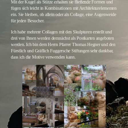
Mit der Kugel als Stütze erhalten sie fließende Formen und
fügen sich leicht in Kombinationen mit Architekturelementen
ein. Sie bleiben, ob allein oder als Collage, eine Augenweide
für jeden Besucher.
Ich habe mehrere Collagen mit den Skulpturen erstellt und
drei von Ihnen werden demnächst als Postkarten angeboten
werden. Ich bin dem Herrn Pfarrer Thomas Hegner und den
Fürstlich und Gräflich Fuggersche Stiftungen sehr dankbar,
dass ich die Motive verwenden kann.