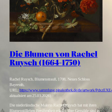
Die Blumen von Rachel
Ruysch (1664-1750)
Rachel Ruysch, Blumenstrauß, 1708, Neues Schloss
Bayreuth,
URL:
https://www.sammlung.pinakothek.de/de/artwork/PdxzEX
aktualisiert am 25.03.2026)
Die niederländische Malerin Rachel Ruysch hat mit ihren
Blumenstillleben Berühmtheit erlangt. Ihre Gemälde sind in