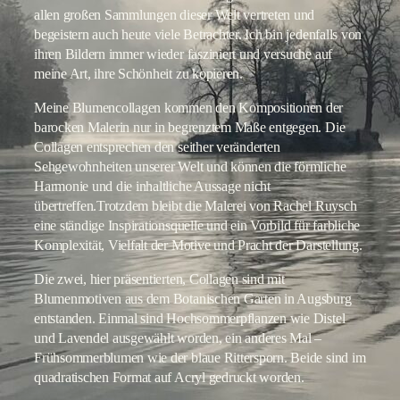
allen großen Sammlungen dieser Welt vertreten und
begeistern auch heute viele Betrachter. Ich bin jedenfalls von
ihren Bildern immer wieder fasziniert und versuche auf
meine Art, ihre Schönheit zu kopieren.
Meine Blumencollagen kommen den Kompositionen der
barocken Malerin nur in begrenztem Maße entgegen. Die
Collagen entsprechen den seither veränderten
Sehgewohnheiten unserer Welt und können die förmliche
Harmonie und die inhaltliche Aussage nicht
übertreffen.Trotzdem bleibt die Malerei von Rachel Ruysch
eine ständige Inspirationsquelle und ein Vorbild für farbliche
Komplexität, Vielfalt der Motive und Pracht der Darstellung.
Die zwei, hier präsentierten, Collagen sind mit
Blumenmotiven aus dem Botanischen Garten in Augsburg
entstanden. Einmal sind Hochsommerpflanzen wie Distel
und Lavendel ausgewählt worden, ein anderes Mal –
Frühsommerblumen wie der blaue Rittersporn. Beide sind im
quadratischen Format auf Acryl gedruckt worden.