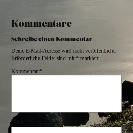
Kommentare
Schreibe einen Kommentar
Deine E-Mail-Adresse wird nicht veröffentlicht.
Erforderliche Felder sind mit
*
markiert
Kommentar
*
Name
*