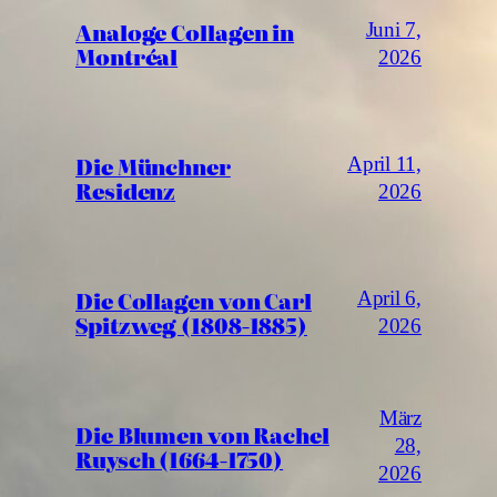
Analoge Collagen in
Juni 7,
Montréal
2026
Die Münchner
April 11,
Residenz
2026
Die Collagen von Carl
April 6,
Spitzweg (1808-1885)
2026
März
Die Blumen von Rachel
28,
Ruysch (1664-1750)
2026