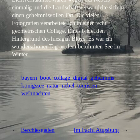
einmalig und die Landschaft verwandelte sich in
einen geheimnisvollen Ort. Die vielen
Fotografien verarbeitete ich in einer recht
geometrischen Collage. Eines bildet den
Hintergrund des hiesigen Blogs. Es war ein
wunderschöner Tag an dem berühmten See im
Winter.
bayern
boot
collage
digital
geheimnis
königssee
natur
nebel
touristen
weihnachten
←
Berchtesgaden
Im Fachl Augsburg
→