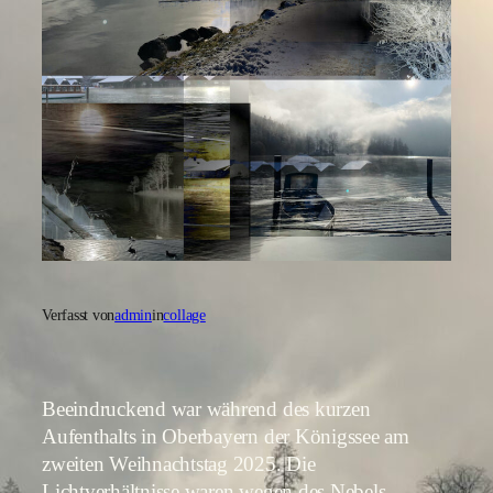
Verfasst von
admin
in
collage
Beeindruckend war während des kurzen
Aufenthalts in Oberbayern der Königssee am
zweiten Weihnachtstag 2025. Die
Lichtverhältnisse waren wegen des Nebels